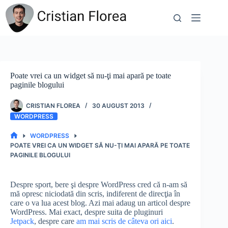
Sari
la
conținut
Poate vrei ca un widget să nu-ţi mai apară pe toate
paginile blogului
CRISTIAN FLOREA
30 AUGUST 2013
WORDPRESS
WORDPRESS
PRIMA
POATE VREI CA UN WIDGET SĂ NU-ŢI MAI APARĂ PE TOATE
PAGINĂ
PAGINILE BLOGULUI
Despre sport, bere şi despre WordPress cred că n-am să
mă opresc niciodată din scris, indiferent de direcţia în
care o va lua acest blog. Azi mai adaug un articol despre
WordPress. Mai exact, despre suita de pluginuri
Jetpack
, despre care
am mai scris de câteva ori aici
.