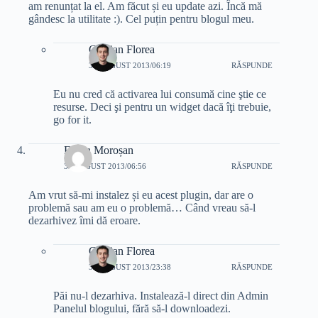
am renunțat la el. Am făcut și eu update azi. Încă mă
gândesc la utilitate :). Cel puțin pentru blogul meu.
Cristian Florea
31 AUGUST 2013/06:19
RĂSPUNDE
Eu nu cred că activarea lui consumă cine ştie ce
resurse. Deci şi pentru un widget dacă îţi trebuie,
go for it.
Florin Moroșan
31 AUGUST 2013/06:56
RĂSPUNDE
Am vrut să-mi instalez și eu acest plugin, dar are o
problemă sau am eu o problemă… Când vreau să-l
dezarhivez îmi dă eroare.
Cristian Florea
31 AUGUST 2013/23:38
RĂSPUNDE
Păi nu-l dezarhiva. Instalează-l direct din Admin
Panelul blogului, fără să-l downloadezi.