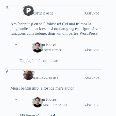
Ciprian
31 AUGUST 2013/09:22
RĂSPUNDE
Am început şi eu să îl folosesc! Cel mai frumos la
pluginurile Jetpack este că nu dau greş; eşti sigur că vor
funcţiona cum trebuie, doar vin din partea WordPress!
Cristian Florea
31 AUGUST 2013/23:36
RĂSPUNDE
Da, da, bună completare!
Mircea
23 NOIEMBRIE 2013/01:54
RĂSPUNDE
Mersi pentru info, a fost de mare ajutor.
Cristian Florea
24 NOIEMBRIE 2013/15:50
RĂSPUNDE
Mă bucur să aud asta!