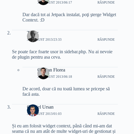
31 AUGUST 2013/06:17
RĂSPUNDE
Dar dacă tot ai Jetpack instalat, poţi şterge Widget
Context. :D
Tudor
30 AUGUST 2013/23:33
RĂSPUNDE
Se poate face foarte usor in sidebar.php. Nu ai nevoie
de plugin pentru asa ceva.
Cristian Florea
31 AUGUST 2013/06:18
RĂSPUNDE
De acord, doar că nu toată lumea se pricepe să
facă asta.
Gabriel Ursan
31 AUGUST 2013/01:03
RĂSPUNDE
Și eu am folosit widget context, până când mi-am dat
seama că nu am atât de multe widget-uri de gestionat și