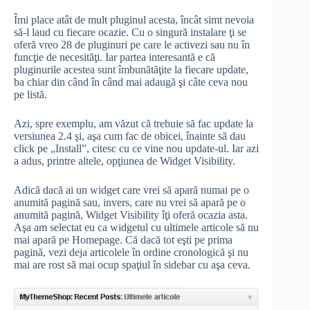
Îmi place atât de mult pluginul acesta, încât simt nevoia
să-l laud cu fiecare ocazie. Cu o singură instalare ţi se
oferă vreo 28 de pluginuri pe care le activezi sau nu în
funcţie de necesităţi. Iar partea interesantă e că
pluginurile acestea sunt îmbunătăţite la fiecare update,
ba chiar din când în când mai adaugă şi câte ceva nou
pe listă.
Azi, spre exemplu, am văzut că trebuie să fac update la
versiunea 2.4 şi, aşa cum fac de obicei, înainte să dau
click pe „Install”, citesc cu ce vine nou update-ul. Iar azi
a adus, printre altele, opţiunea de Widget Visibility.
Adică dacă ai un widget care vrei să apară numai pe o
anumită pagină sau, invers, care nu vrei să apară pe o
anumită pagină, Widget Visibility îţi oferă ocazia asta.
Aşa am selectat eu ca widgetul cu ultimele articole să nu
mai apară pe Homepage. Că dacă tot eşti pe prima
pagină, vezi deja articolele în ordine cronologică şi nu
mai are rost să mai ocup spaţiul în sidebar cu aşa ceva.