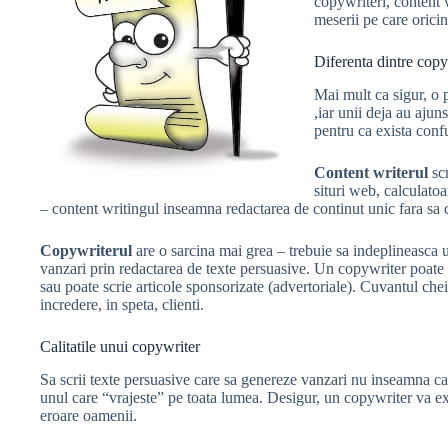
copywriteri, content 
meserii pe care oricin
Diferenta dintre copy
Mai mult ca sigur, o 
,iar unii deja au ajun
pentru ca exista confu
Content writerul
scr
situri web, calculatoa
– content writingul inseamna redactarea de continut unic fara sa 
Copywriterul
are o sarcina mai grea – trebuie sa indeplineasca u
vanzari prin redactarea de texte persuasive. Un copywriter poate sc
sau poate scrie articole sponsorizate (advertoriale). Cuvantul ch
incredere, in speta, clienti.
Calitatile unui copywriter
Sa scrii texte persuasive care sa genereze vanzari nu inseamna ca 
unul care “vrajeste” pe toata lumea. Desigur, un copywriter va exp
eroare oamenii.