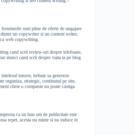
e copywriting si seo content writing –
– forumurile sunt pline de oferte de angajare
 dintre un copywriter si un content writer,
ctica web copywriting.
iting cand scrii review-uri despre telefoane,
hiar atunci cand scrii despre viata ta pe blog
intelesul tuturor, trebuie sa genereze
e organiza, strategic, continutul pe site,
lement cheie o companie nu poate castiga
 impresia ca un bun om de publicitate este
insa repet, acesta nu minte si nu induce in