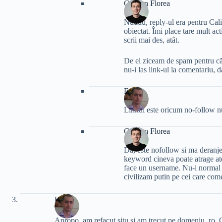
Cristian Florea
Nuuuu, reply-ul era pentru Cali
obiectat. Îmi place tare mult act
scrii mai des, atât.
De el ziceam de spam pentru că
nu-i las link-ul la comentariu, d
Eric
Linkul este oricum no-follow nu
Cristian Florea
Da, este nofollow si ma deranjea
keyword cineva poate atrage ate
face un username. Nu-i normal fa
civilizam putin pe cei care come
Eric
Apropo, am refacut situ si am trecut pe domeniu .ro. C