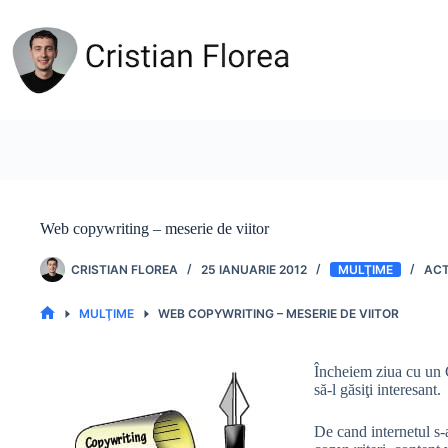
Sari
la
conținut
Web copywriting – meserie de viitor
CRISTIAN FLOREA
25 IANUARIE 2012
MULŢIME
MULŢIME
WEB COPYWRITING – MESERIE DE VIITOR
PRIMA
PAGINĂ
Încheiem ziua cu un G
să-l găsiţi interesant.
De cand internetul s-