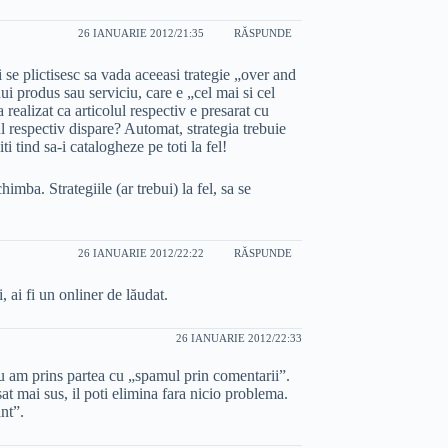
26 IANUARIE 2012/21:35
RĂSPUNDE
nti se plictisesc sa vada aceeasi trategie „over and
i produs sau serviciu, care e „cel mai si cel
 realizat ca articolul respectiv e presarat cu
ul respectiv dispare? Automat, strategia trebuie
 tind sa-i catalogheze pe toti la fel!
imba. Strategiile (ar trebui) la fel, sa se
26 IANUARIE 2012/22:22
RĂSPUNDE
 ai fi un onliner de lăudat.
26 IANUARIE 2012/22:33
nu am prins partea cu „spamul prin comentarii”.
sat mai sus, il poti elimina fara nicio problema.
nt”.