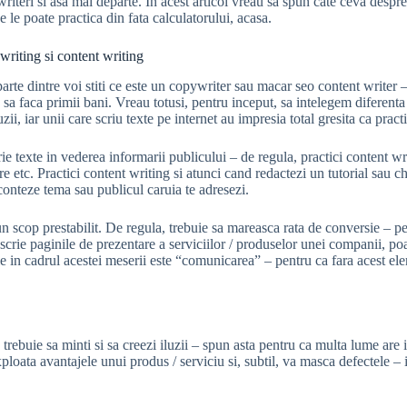
writeri si asa mai departe. In acest articol vreau sa spun cate ceva despr
e le poate practica din fata calculatorului, acasa.
writing si content writing
parte dintre voi stiti ce este un copywriter sau macar seo content writer 
s sa faca primii bani. Vreau totusi, pentru inceput, sa intelegem diferenta
zii, iar unii care scriu texte pe internet au impresia total gresita ca pra
ie texte in vederea informarii publicului – de regula, practici content wr
re etc. Practici content writing si atunci cand redactezi un tutorial sau c
conteze tema sau publicul caruia te adresezi.
n scop prestabilit. De regula, trebuie sa mareasca rata de conversie – pe 
rie paginile de prezentare a serviciilor / produselor unei companii, poat
eie in cadrul acestei meserii este “comunicarea” – pentru ca fara acest e
trebuie sa minti si sa creezi iluzii – spun asta pentru ca multa lume are
loata avantajele unui produs / serviciu si, subtil, va masca defectele – 