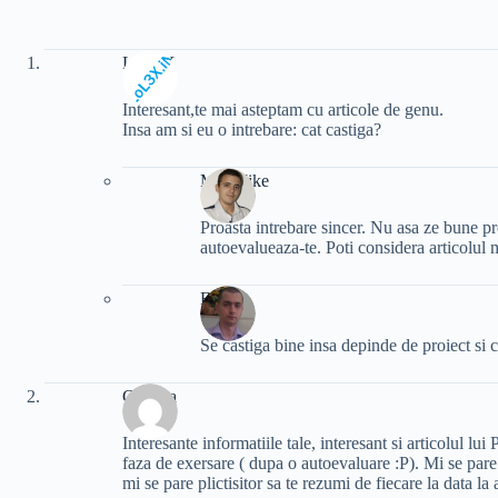
LoL3X
Interesant,te mai asteptam cu articole de genu.
Insa am si eu o intrebare: cat castiga?
MadMike
Proasta intrebare sincer. Nu asa ze bune pro
autoevalueaza-te. Poti considera articolul 
Eric
Se castiga bine insa depinde de proiect si ce
Calivita
Interesante informatiile tale, interesant si articolul lu
faza de exersare ( dupa o autoevaluare :P). Mi se pare 
mi se pare plictisitor sa te rezumi de fiecare la data la