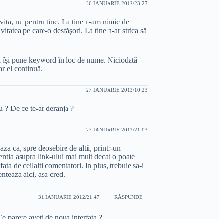
26 IANUARIE 2012/23:27
vita, nu pentru tine. La tine n-am nimic de
ivitatea pe care-o desfăşori. La tine n-ar strica să
 îşi pune keyword în loc de nume. Niciodată
ar el continuă.
27 IANUARIE 2012/10:23
 ? De ce te-ar deranja ?
27 IANUARIE 2012/21:03
za ca, spre deosebire de altii, printr-un
ntia asupra link-ului mai mult decat o poate
ta de ceilalti comentatori. In plus, trebuie sa-i
nteaza aici, asa cred.
31 IANUARIE 2012/21:47
RĂSPUNDE
e parere aveti de noua interfata ?