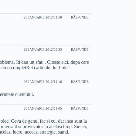
26 IANUARIE 2012/01:56
RĂSPUNDE
26 IANUARIE 2012/09:53
RĂSPUNDE
blema. Iti dau un sfat: . Citeste aici, dupa care
meu o completRela articolul lui Polec.
26 IANUARIE 2012/11:16
RĂSPUNDE
rintele clientului.
26 IANUARIE 2012/21:05
RĂSPUNDE
i Polec. Ceva de genul fac si eu, dar inca sunt la
intersant si provocator in acelasi timp. Sincer,
 acelasi lucru, aceeasi strategie, samd.