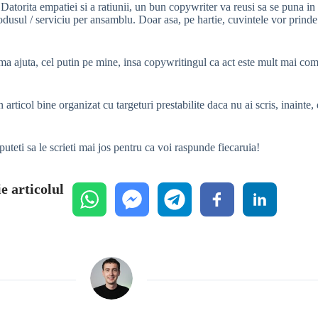
rita empatiei si a ratiunii, un bun copywriter va reusi sa se puna in pie
dusul / serviciu per ansamblu. Doar asa, pe hartie, cuvintele vor prinde i
 ajuta, cel putin pe mine, insa copywritingul ca act este mult mai compli
n articol bine organizat cu targeturi prestabilite daca nu ai scris, inainte,
uteti sa le scrieti mai jos pentru ca voi raspunde fiecaruia!
e articolul