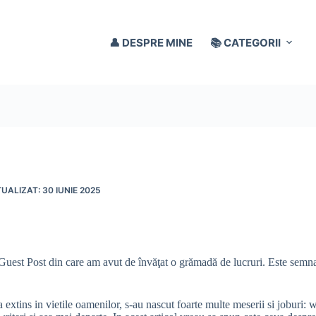
👤 DESPRE MINE
📚 CATEGORII
30 IUNIE 2025
uest Post din care am avut de învăţat o grămadă de lucruri. Este semna
a extins in vietile oamenilor, s-au nascut foarte multe meserii si joburi: