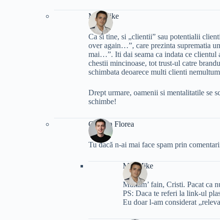
MadMike
Ca si tine, si „clientii” sau potentialii clie
over again…”, care prezinta suprematia unu
mai…”. Iti dai seama ca indata ce clientul a
chestii mincinoase, tot trust-ul catre brand
schimbata deoarece multi clienti nemultumiti
Drept urmare, oamenii si mentalitatile se sch
schimbe!
Cristian Florea
Tu dacă n-ai mai face spam prin comentarii,
MadMike
Multam’ fain, Cristi. Pacat ca 
PS: Daca te referi la link-ul pla
Eu doar l-am considerat „releva