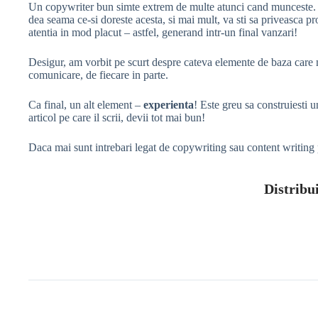
Un copywriter bun simte extrem de multe atunci cand munceste. Dato
dea seama ce-si doreste acesta, si mai mult, va sti sa priveasca pro
atentia in mod placut – astfel, generand intr-un final vanzari!
Desigur, am vorbit pe scurt despre cateva elemente de baza care ma
comunicare, de fiecare in parte.
Ca final, un alt element –
experienta
! Este greu sa construiesti u
articol pe care il scrii, devii tot mai bun!
Daca mai sunt intrebari legat de copywriting sau content writing p
Distribui