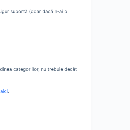
sigur suportă (doar dacă n-ai o
rdinea categoriilor, nu trebuie decât
i
aici
.