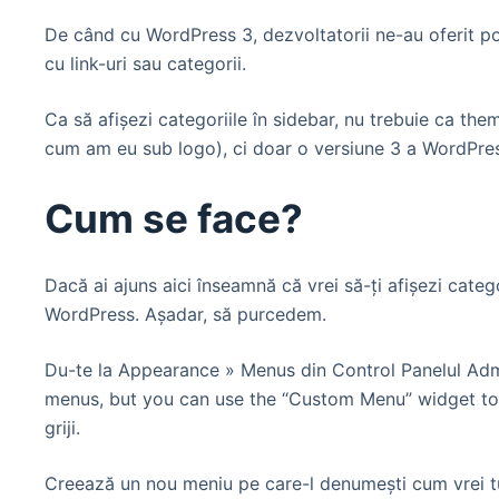
De când cu WordPress 3, dezvoltatorii ne-au oferit po
cu link-uri sau categorii.
Ca să afişezi categoriile în sidebar, nu trebuie ca them
cum am eu sub logo), ci doar o versiune 3 a WordPres
Cum se face?
Dacă ai ajuns aici înseamnă că vrei să-ţi afişezi categ
WordPress. Aşadar, să purcedem.
Du-te la Appearance » Menus din Control Panelul Admi
menus, but you can use the “Custom Menu” widget to a
griji.
Creează un nou meniu pe care-l denumeşti cum vrei tu,