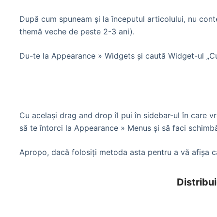
După cum spuneam şi la începutul articolului, nu con
themă veche de peste 2-3 ani).
Du-te la Appearance » Widgets şi caută Widget-ul „
Cu acelaşi drag and drop îl pui în sidebar-ul în care vr
să te întorci la Appearance » Menus şi să faci schimbă
Apropo, dacă folosiţi metoda asta pentru a vă afişa cate
Distribui