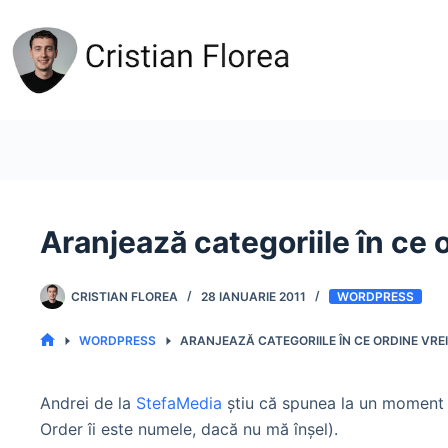
Sari
la
conținut
Aranjează categoriile în ce o
CRISTIAN FLOREA
28 IANUARIE 2011
WORDPRESS
WORDPRESS
ARANJEAZĂ CATEGORIILE ÎN CE ORDINE VREI
PRIMA
PAGINĂ
Andrei de la
StefaMedia
ştiu că spunea la un moment d
Order îi este numele, dacă nu mă înşel).