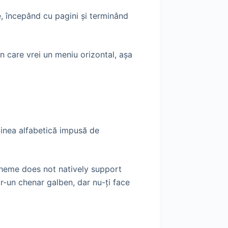
e, începând cu pagini şi terminând
în care vrei un meniu orizontal, aşa
rdinea alfabetică impusă de
theme does not natively support
-un chenar galben, dar nu-ţi face