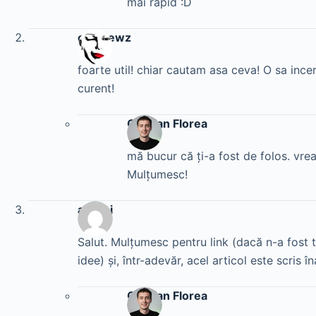
mai rapid :D
coolnewz
foarte util! chiar cautam asa ceva! O sa incerc
curent!
Cristian Florea
mă bucur că ţi-a fost de folos. vrea
Mulţumesc!
andrei
Salut. Mulţumesc pentru link (dacă n-a fost
idee) şi, într-adevăr, acel articol este scris î
Cristian Florea