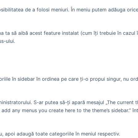
sibilitatea de a folosi meniuri. În meniu putem adăuga oric
a ta să aibă acest feature instalat (cum îţi trebuie în cazul 
s-ului.
oriile în sidebar în ordinea pe care ţi-o propui singur, nu o
nistratorului. S-ar putea să-ţi apară mesajul „The current 
dd any menus you create here to the theme’s sidebar.” într
 apoi adaugă toate categoriile în meniul respectiv.