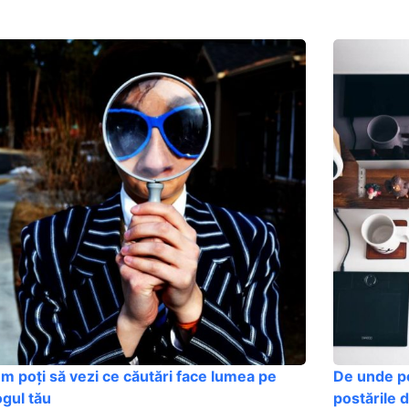
m poți să vezi ce căutări face lumea pe
De unde poț
ogul tău
postările d