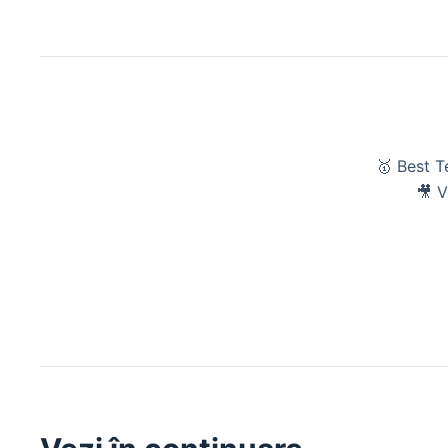
🥇 Best 
🎥 V