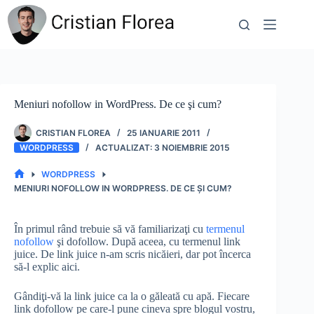
Sari
la
conținut
Meniuri nofollow in WordPress. De ce şi cum?
CRISTIAN FLOREA
25 IANUARIE 2011
WORDPRESS
3 NOIEMBRIE 2015
WORDPRESS
PRIMA
MENIURI NOFOLLOW IN WORDPRESS. DE CE ŞI CUM?
PAGINĂ
În primul rând trebuie să vă familiarizaţi cu
termenul
nofollow
şi dofollow. După aceea, cu termenul link
juice. De link juice n-am scris nicăieri, dar pot încerca
să-l explic aici.
Gândiţi-vă la link juice ca la o găleată cu apă. Fiecare
link dofollow pe care-l pune cineva spre blogul vostru,