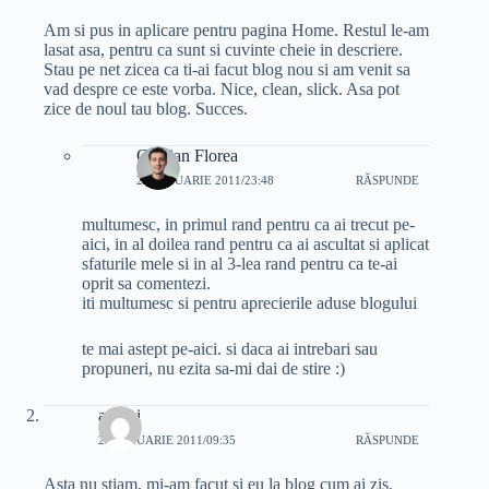
Am si pus in aplicare pentru pagina Home. Restul le-am
lasat asa, pentru ca sunt si cuvinte cheie in descriere.
Stau pe net zicea ca ti-ai facut blog nou si am venit sa
vad despre ce este vorba. Nice, clean, slick. Asa pot
zice de noul tau blog. Succes.
Cristian Florea
25 IANUARIE 2011/23:48
RĂSPUNDE
multumesc, in primul rand pentru ca ai trecut pe-
aici, in al doilea rand pentru ca ai ascultat si aplicat
sfaturile mele si in al 3-lea rand pentru ca te-ai
oprit sa comentezi.
iti multumesc si pentru aprecierile aduse blogului
te mai astept pe-aici. si daca ai intrebari sau
propuneri, nu ezita sa-mi dai de stire :)
andrei
26 IANUARIE 2011/09:35
RĂSPUNDE
Asta nu stiam, mi-am facut si eu la blog cum ai zis.