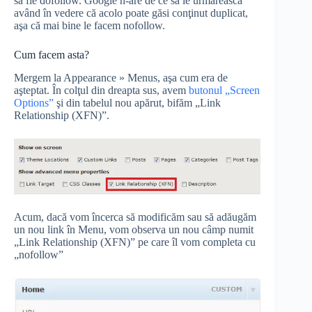
să fie dofollow. Google n-are de ce să le urmărească
având în vedere că acolo poate găsi conţinut duplicat,
aşa că mai bine le facem nofollow.
Cum facem asta?
Mergem la Appearance » Menus, aşa cum era de
aşteptat. În colţul din dreapta sus, avem
butonul „Screen
Options”
şi din tabelul nou apărut, bifăm „Link
Relationship (XFN)”.
Acum, dacă vom încerca să modificăm sau să adăugăm
un nou link în Menu, vom observa un nou câmp numit
„Link Relationship (XFN)” pe care îl vom completa cu
„nofollow”