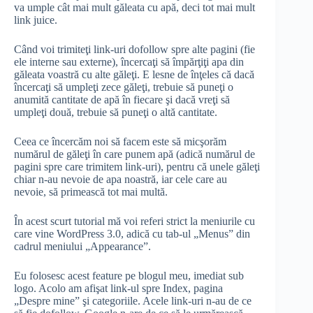
va umple cât mai mult găleata cu apă, deci tot mai mult
link juice.
Când voi trimiteţi link-uri dofollow spre alte pagini (fie
ele interne sau externe), încercaţi să împărţiţi apa din
găleata voastră cu alte găleţi. E lesne de înţeles că dacă
încercaţi să umpleţi zece găleţi, trebuie să puneţi o
anumită cantitate de apă în fiecare şi dacă vreţi să
umpleţi două, trebuie să puneţi o altă cantitate.
Ceea ce încercăm noi să facem este să micşorăm
numărul de găleţi în care punem apă (adică numărul de
pagini spre care trimitem link-uri), pentru că unele găleţi
chiar n-au nevoie de apa noastră, iar cele care au
nevoie, să primească tot mai multă.
În acest scurt tutorial mă voi referi strict la meniurile cu
care vine WordPress 3.0, adică cu tab-ul „Menus” din
cadrul meniului „Appearance”.
Eu folosesc acest feature pe blogul meu, imediat sub
logo. Acolo am afişat link-ul spre Index, pagina
„Despre mine” şi categoriile. Acele link-uri n-au de ce