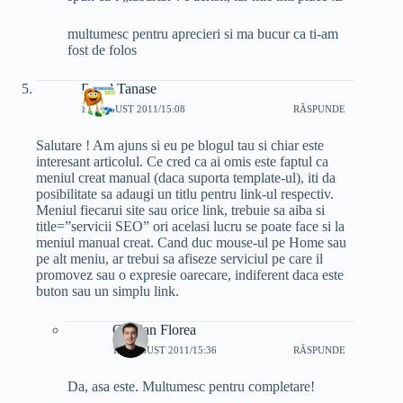
multumesc pentru aprecieri si ma bucur ca ti-am
fost de folos
Dorel Tanase
11 AUGUST 2011/15:08
RĂSPUNDE
Salutare ! Am ajuns si eu pe blogul tau si chiar este
interesant articolul. Ce cred ca ai omis este faptul ca
meniul creat manual (daca suporta template-ul), iti da
posibilitate sa adaugi un titlu pentru link-ul respectiv.
Meniul fiecarui site sau orice link, trebuie sa aiba si
title=”servicii SEO” ori acelasi lucru se poate face si la
meniul manual creat. Cand duc mouse-ul pe Home sau
pe alt meniu, ar trebui sa afiseze serviciul pe care il
promovez sau o expresie oarecare, indiferent daca este
buton sau un simplu link.
Cristian Florea
11 AUGUST 2011/15:36
RĂSPUNDE
Da, asa este. Multumesc pentru completare!