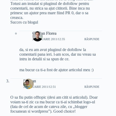
Totusi am instalat si pluginul de dofollow pentru
comentarii, nu strica sa ajut cititorii. Bine inca nu
primesc un ajutor prea mare fiind PR 0, dar o sa
creasca.
Succes cu blogul
Cristian Florea
26 IANUARIE 2011/12:35
RĂSPUNDE
da, si eu am avut pluginul de dofollow la
comentarii pana ieri. l-am scos, dar nu vreau sa
intru in detalii si sa spun de ce.
ma bucur ca ti-a fost de ajutor articolul meu :)
Floryan
26 IANUARIE 2011/12:51
RĂSPUNDE
O sa fiu putin offtopic (desi am citit si articolul). Doar
voiam sa-ti zic ca ma bucur ca ti-ai schimbat logo-ul
(fata de cel de acum de cateva zile, cu „blogger
focsanean si wordpress”). Good choice!