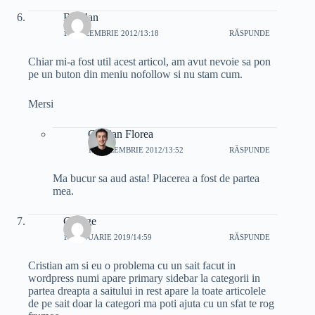
Bogdan
10 DECEMBRIE 2012/13:18
RĂSPUNDE
Chiar mi-a fost util acest articol, am avut nevoie sa pon
pe un buton din meniu nofollow si nu stam cum.
Mersi
Cristian Florea
10 DECEMBRIE 2012/13:52
RĂSPUNDE
Ma bucur sa aud asta! Placerea a fost de partea
mea.
George
13 IANUARIE 2019/14:59
RĂSPUNDE
Cristian am si eu o problema cu un sait facut in
wordpress numi apare primary sidebar la categorii in
partea dreapta a saitului in rest apare la toate articolele
de pe sait doar la categori ma poti ajuta cu un sfat te rog