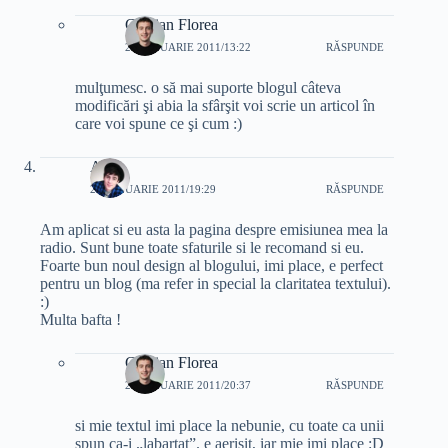
Cristian Florea
26 IANUARIE 2011/13:22
RĂSPUNDE
mulţumesc. o să mai suporte blogul câteva
modificări şi abia la sfârşit voi scrie un articol în
care voi spune ce şi cum :)
Adi
26 IANUARIE 2011/19:29
RĂSPUNDE
Am aplicat si eu asta la pagina despre emisiunea mea la
radio. Sunt bune toate sfaturile si le recomand si eu.
Foarte bun noul design al blogului, imi place, e perfect
pentru un blog (ma refer in special la claritatea textului).
:)
Multa bafta !
Cristian Florea
26 IANUARIE 2011/20:37
RĂSPUNDE
si mie textul imi place la nebunie, cu toate ca unii
spun ca-i „labartat”. e aerisit, iar mie imi place :D