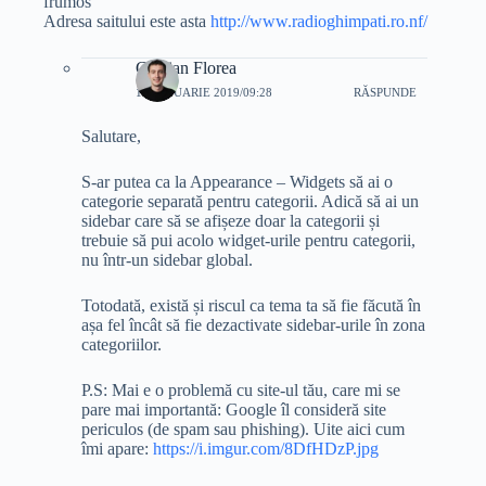
frumos
Adresa saitului este asta
http://www.radioghimpati.ro.nf/
Cristian Florea
14 IANUARIE 2019/09:28
RĂSPUNDE
Salutare,
S-ar putea ca la Appearance – Widgets să ai o
categorie separată pentru categorii. Adică să ai un
sidebar care să se afișeze doar la categorii și
trebuie să pui acolo widget-urile pentru categorii,
nu într-un sidebar global.
Totodată, există și riscul ca tema ta să fie făcută în
așa fel încât să fie dezactivate sidebar-urile în zona
categoriilor.
P.S: Mai e o problemă cu site-ul tău, care mi se
pare mai importantă: Google îl consideră site
periculos (de spam sau phishing). Uite aici cum
îmi apare:
https://i.imgur.com/8DfHDzP.jpg